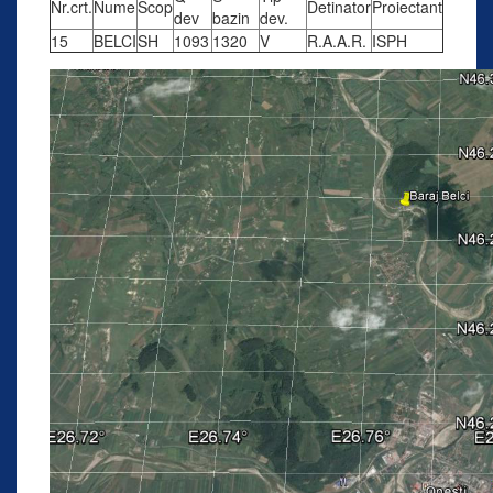
Nr.crt.
Nume
Scop
Detinator
Proiectant
dev
bazin
dev.
15
BELCI
SH
1093
1320
V
R.A.A.R.
ISPH