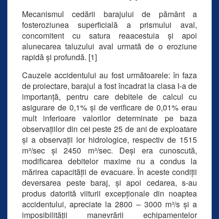
Mecanismul cedării barajului de pământ a
fosteroziunea superficială a prismului aval,
concomitent cu satura reaacestuia și apoi
alunecarea taluzului aval urmată de o eroziune
rapidă și profundă. [1]
Cauzele accidentului au fost următoarele: în faza
de proiectare, barajul a fost încadrat la clasa I-a de
importanță, pentru care debitele de calcul cu
asigurare de 0,1% și de verificare de 0,01% erau
mult inferioare valorilor determinate pe baza
observațiilor din cei peste 25 de ani de exploatare
și a observații lor hidrologice, respectiv de 1515
m³/sec și 2450 m³/sec. Deși era cunoscută,
modificarea debitelor maxime nu a condus la
mărirea capacității de evacuare. În aceste condiții
deversarea peste baraj, și apoi cedarea, s-au
produs datorită viiturii excepționale din noaptea
accidentului, apreciate la 2800 – 3000 m³/s și a
imposibilității manevrării echipamentelor