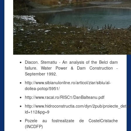
Diacon. Stematiu - An analysis of the Belci dam
failure. Water Power & Dam Construction -
September 1992.
http://www.sibianulonline.ro/articol/ziar/sibiu/al-
doilea-potop/5951/
http://www.racai.ro/RISC1/DanBalteanu.pdf
http://www.hidroconstructia.com/dyn/2pub/proiecte_det.
id=112&pg=9
Pozele au fostrealizate de CostelCristache
(INCDFP)